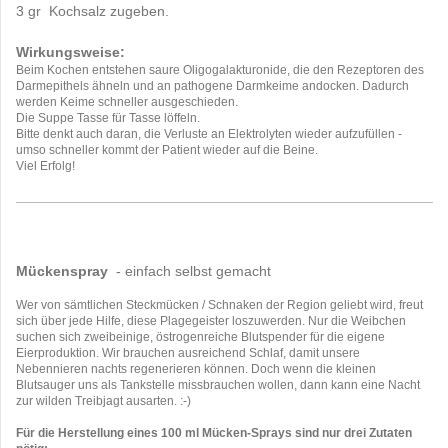
3 gr Kochsalz zugeben.
Wirkungsweise:
Beim Kochen entstehen saure Oligogalakturonide, die den Rezeptoren des
Darmepithels ähneln und an pathogene Darmkeime andocken. Dadurch
werden Keime schneller ausgeschieden.
Die Suppe Tasse für Tasse löffeln.
Bitte denkt auch daran, die Verluste an Elektrolyten wieder aufzufüllen -
umso schneller kommt der Patient wieder auf die Beine.
Viel Erfolg!
Mückenspray
- einfach selbst gemacht
Wer von sämtlichen Steckmücken / Schnaken der Region geliebt wird, freut
sich über jede Hilfe, diese Plagegeister loszuwerden. Nur die Weibchen
suchen sich zweibeinige, östrogenreiche Blutspender für die eigene
Eierproduktion. Wir brauchen ausreichend Schlaf, damit unsere
Nebennieren nachts regenerieren können. Doch wenn die kleinen
Blutsauger uns als Tankstelle missbrauchen wollen, dann kann eine Nacht
zur wilden Treibjagt ausarten. :-)
Für die Herstellung eines 100 ml Mücken-Sprays sind nur drei Zutaten