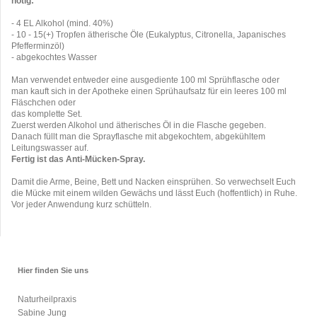
nötig:
- 4 EL Alkohol (mind. 40%)
- 10 - 15(+) Tropfen ätherische Öle (Eukalyptus, Citronella, Japanisches
Pfefferminzöl)
- abgekochtes Wasser
Man verwendet entweder eine ausgediente 100 ml Sprühflasche oder
man kauft sich in der Apotheke einen Sprühaufsatz für ein leeres 100 ml
Fläschchen oder
das komplette Set.
Zuerst werden Alkohol und ätherisches Öl in die Flasche gegeben.
Danach füllt man die Sprayflasche mit abgekochtem, abgekühltem
Leitungswasser auf.
Fertig ist das Anti-Mücken-Spray.
Damit die Arme, Beine, Bett und Nacken einsprühen. So verwechselt Euch
die Mücke mit einem wilden Gewächs und lässt Euch (hoffentlich) in Ruhe.
Vor jeder Anwendung kurz schütteln.
Hier finden Sie uns
Naturheilpraxis
Sabine Jung