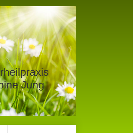
rheilpraxis
bine Jung